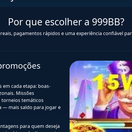
Por que escolher a 999BB?
 reais, pagamentos rápidos e uma experiência confiável par
 promoções
s em cada etapa: boas-
zonais. Missões
 torneios temáticos
 — mais saldo para jogar e
antagens para quem deseja