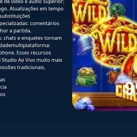
e de vídeo e áudio superior:
ogo. Atualizações em tempo
 substituições
pecializadas: comentários
hor a partida.
s: chats e enquetes tornam
lidademultiplataforma:
tphone. Esses recursos
l Studio Ao Vivo muito mais
issões tradicionais.
ras
cia
dos