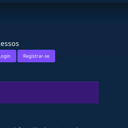
cessos
Login
Registrar-se