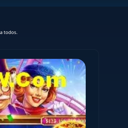
a todos.