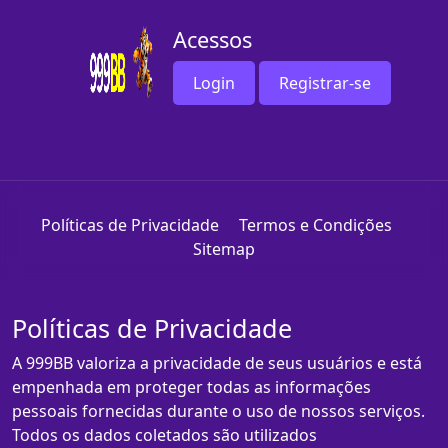
Acessos
Login
Registrar-se
Políticas de Privacidade
Termos e Condições
Sitemap
Políticas de Privacidade
A 999BB valoriza a privacidade de seus usuários e está
empenhada em proteger todas as informações
pessoais fornecidas durante o uso de nossos serviços.
Todos os dados coletados são utilizados