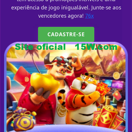
experiência de jogo inigualável. Junte-se aos
vencedores agora!
76x
CADASTRE-SE