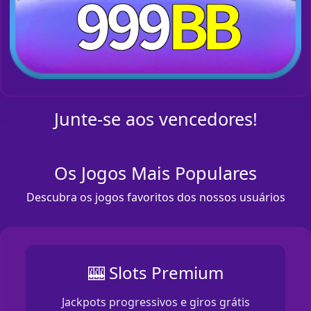
Junte-se aos vencedores!
Os Jogos Mais Populares
Descubra os jogos favoritos dos nossos usuários
🎰 Slots Premium
Jackpots progressivos e giros grátis