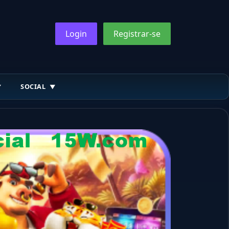
Login
Registrar-se
SOCIAL