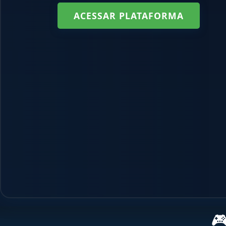
ACESSAR PLATAFORMA
