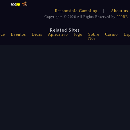
Responsible Gambling
About us
Copyrights © 2026 All Rights Reserved by
999BB
Related Sites
ade
Eventos
Dicas
Aplicativo
Jogo
Sobre
Casino
Esp
Nós