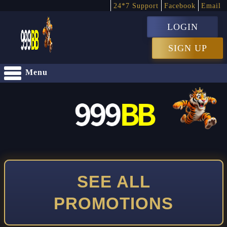
24*7 Support
Facebook
Email
LOGIN
SIGN UP
Menu
SEE ALL
PROMOTIONS