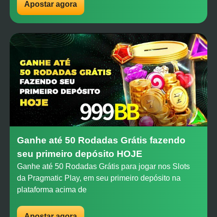
Apostar agora
Ganhe até 50 Rodadas Grátis fazendo
seu primeiro depósito HOJE
Ganhe até 50 Rodadas Grátis para jogar nos Slots
da Pragmatic Play, em seu primeiro depósito na
plataforma acima de
Apostar agora