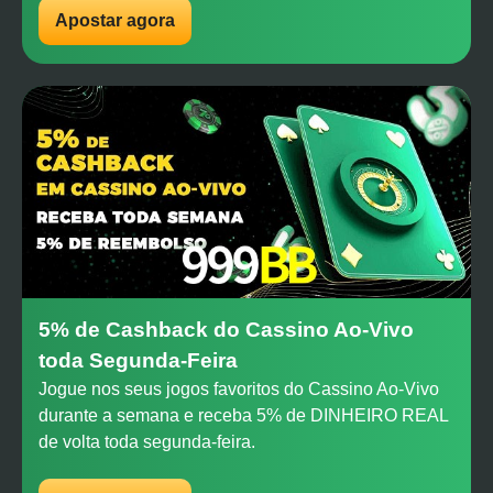
Apostar agora
5% de Cashback do Cassino Ao-Vivo
toda Segunda-Feira
Jogue nos seus jogos favoritos do Cassino Ao-Vivo
durante a semana e receba 5% de DINHEIRO REAL
de volta toda segunda-feira.