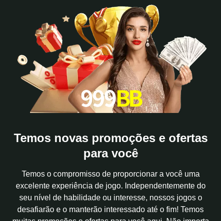
Temos novas promoções e ofertas
para você
Temos o compromisso de proporcionar a você uma
excelente experiência de jogo. Independentemente do
seu nível de habilidade ou interesse, nossos jogos o
desafiarão e o manterão interessado até o fim! Temos