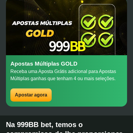
Apostas Múltiplas GOLD
Receba uma Aposta Grátis adicional para Apostas
Múltiplas ganhas que tenham 4 ou mais seleções.
Apostar agora
Na 999BB bet, temos o