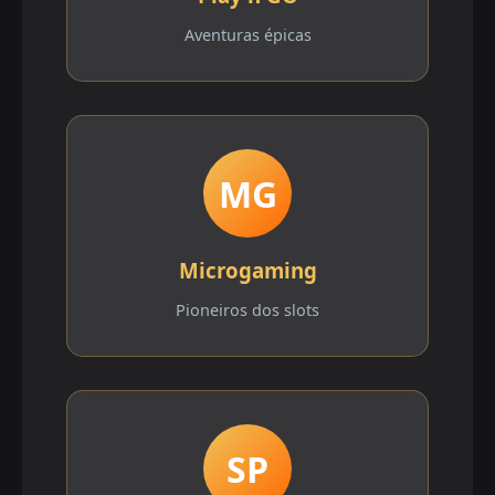
Aventuras épicas
MG
Microgaming
Pioneiros dos slots
SP