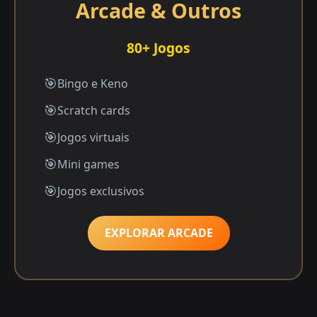
Arcade & Outros
80+ Jogos
Bingo e Keno
Scratch cards
Jogos virtuais
Mini games
Jogos exclusivos
EXPLORAR ARCADE