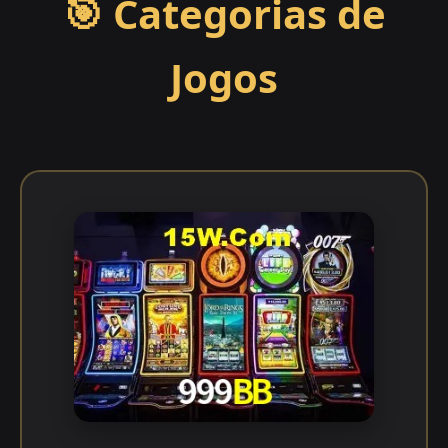
🎯 Categorias de
Jogos