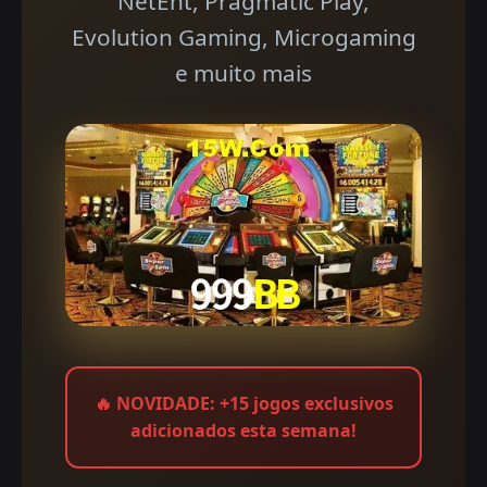
NetEnt, Pragmatic Play,
Evolution Gaming, Microgaming
e muito mais
🔥
NOVIDADE:
+15 jogos exclusivos
adicionados esta semana!