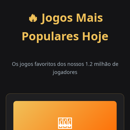
🔥 Jogos Mais
Populares Hoje
Os jogos favoritos dos nossos 1.2 milhão de
jogadores
🎰