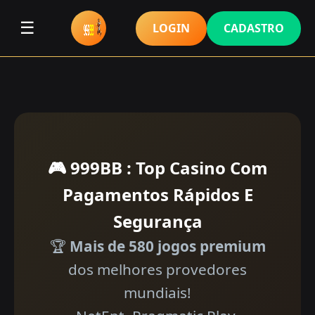
☰
LOGIN
CADASTRO
🎮 999BB : Top Casino Com
Pagamentos Rápidos E
Segurança
🏆
Mais de 580 jogos premium
dos melhores provedores
mundiais!