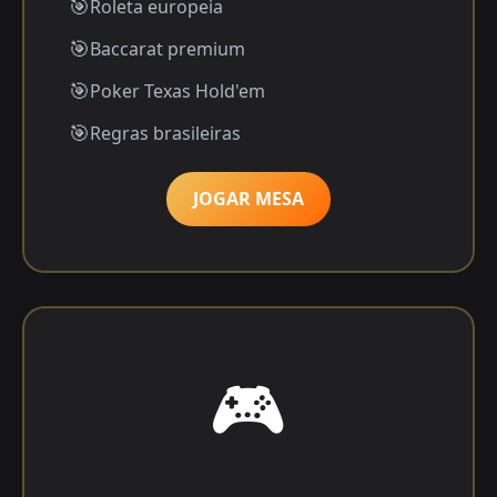
Roleta europeia
Baccarat premium
Poker Texas Hold'em
Regras brasileiras
JOGAR MESA
🎮