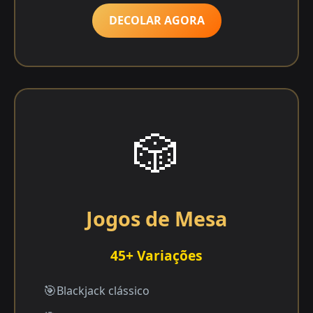
DECOLAR AGORA
🎲
Jogos de Mesa
45+ Variações
Blackjack clássico