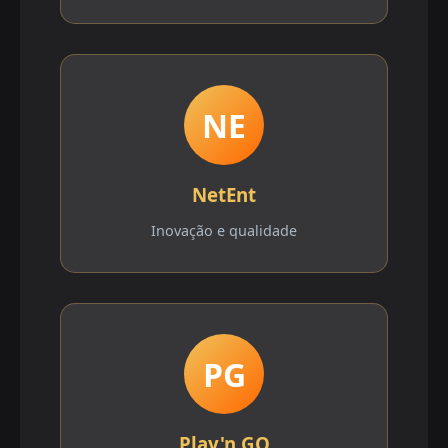
NE
NetEnt
Inovação e qualidade
PG
Play'n GO