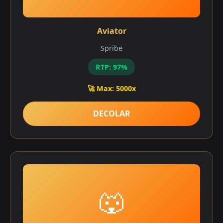
Aviator
Spribe
RTP: 97%
🚀 Max: 5000x
DECOLAR
🐺