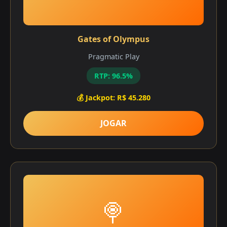
Gates of Olympus
Pragmatic Play
RTP: 96.5%
💰 Jackpot: R$ 45.280
JOGAR
🍭