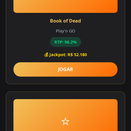
Book of Dead
Play'n GO
RTP: 96.2%
💰 Jackpot: R$ 52.180
JOGAR
⭐