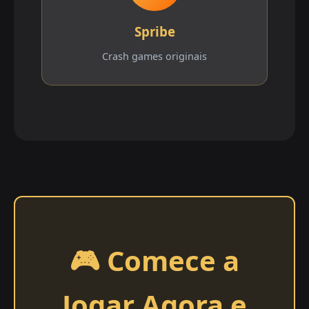
Spribe
Crash games originais
🎮 Comece a
Jogar Agora e