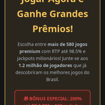
Ganhe Grandes
Prêmios!
Escolha entre
mais de 580 jogos
premium
com RTP até 98.5% e
jackpots milionários! Junte-se aos
1.2 milhão de jogadores
que já
descobriram os melhores jogos do
Brasil.
🎁 BÔNUS ESPECIAL: 200%