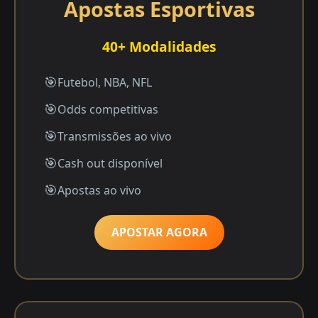
Apostas Esportivas
40+ Modalidades
Futebol, NBA, NFL
Odds competitivas
Transmissões ao vivo
Cash out disponível
Apostas ao vivo
APOSTAR AGORA