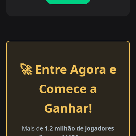
🚀 Entre Agora e
Comece a
Ganhar!
Mais de
1.2 milhão de jogadores