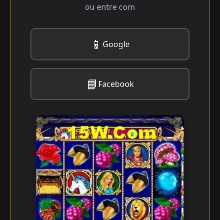
ou entre com
📱
Google
📘
Facebook