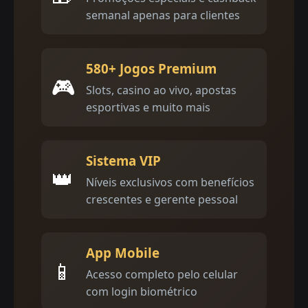
semanal apenas para clientes
580+ Jogos Premium
🎮
Slots, casino ao vivo, apostas
esportivas e muito mais
Sistema VIP
👑
Níveis exclusivos com benefícios
crescentes e gerente pessoal
App Mobile
📱
Acesso completo pelo celular
com login biométrico