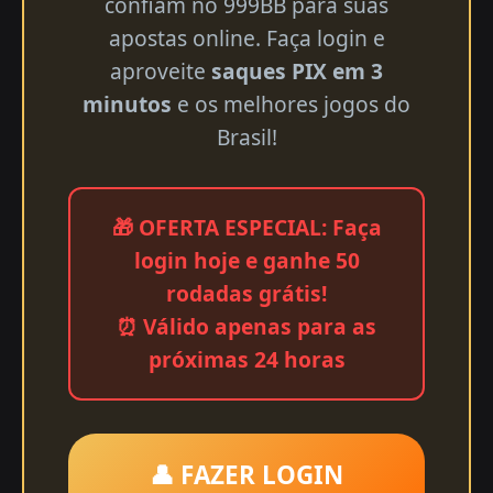
confiam no 999BB para suas
apostas online. Faça login e
aproveite
saques PIX em 3
minutos
e os melhores jogos do
Brasil!
🎁 OFERTA ESPECIAL: Faça
login hoje e ganhe 50
rodadas grátis!
⏰ Válido apenas para as
próximas 24 horas
👤 FAZER LOGIN