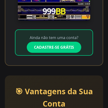
Ainda não tem uma conta?
CADASTRE-SE GRÁTIS
🎯 Vantagens da Sua
Conta