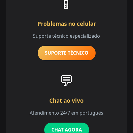
📱
Problemas no celular
Suporte técnico especializado
SUPORTE TÉCNICO
💬
Chat ao vivo
Atendimento 24/7 em português
CHAT AGORA