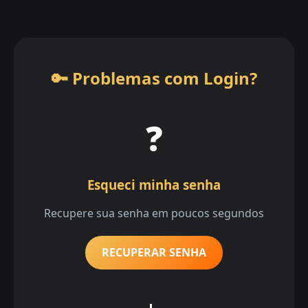
🔑 Problemas com Login?
❓
Esqueci minha senha
Recupere sua senha em poucos segundos
RECUPERAR SENHA