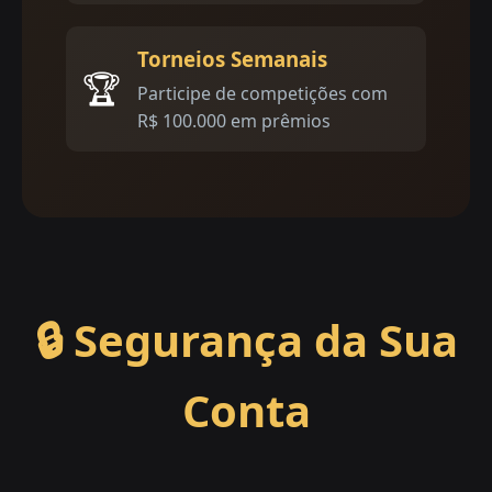
Torneios Semanais
🏆
Participe de competições com
R$ 100.000 em prêmios
🔒 Segurança da Sua
Conta