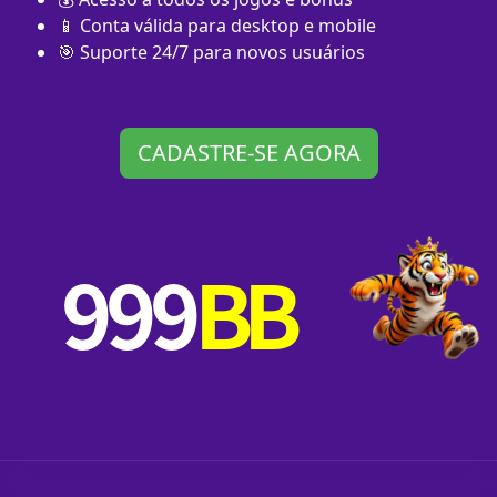
📱 Conta válida para desktop e mobile
🎯 Suporte 24/7 para novos usuários
CADASTRE-SE AGORA