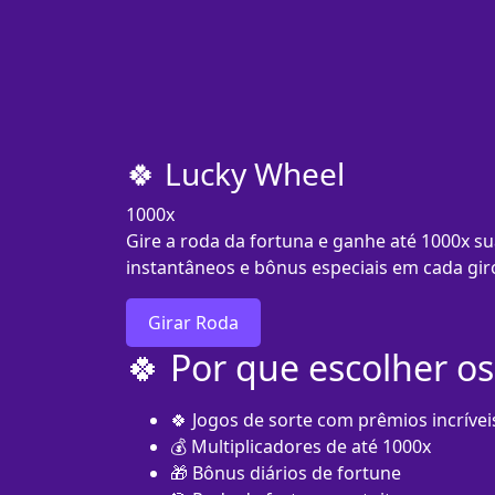
🍀 Lucky Wheel
1000x
Gire a roda da fortuna e ganhe até 1000x s
instantâneos e bônus especiais em cada gir
Girar Roda
🍀 Por que escolher 
🍀 Jogos de sorte com prêmios incrívei
💰 Multiplicadores de até 1000x
🎁 Bônus diários de fortune