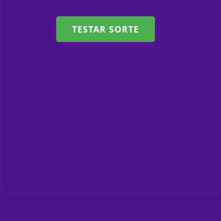
TESTAR SORTE