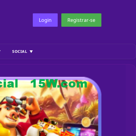
Login
Registrar-se
SOCIAL