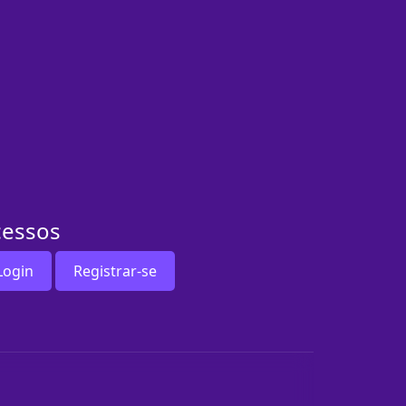
cessos
Login
Registrar-se