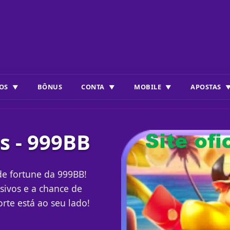
OS
BÔNUS
CONTA
MOBILE
APOSTAS
s - 999BB
de fortune da 999BB!
sivos e a chance de
rte está ao seu lado!