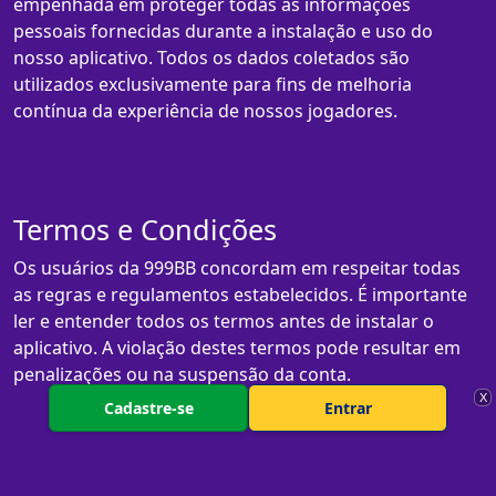
empenhada em proteger todas as informações
pessoais fornecidas durante a instalação e uso do
nosso aplicativo. Todos os dados coletados são
utilizados exclusivamente para fins de melhoria
contínua da experiência de nossos jogadores.
Termos e Condições
Os usuários da 999BB concordam em respeitar todas
as regras e regulamentos estabelecidos. É importante
ler e entender todos os termos antes de instalar o
aplicativo. A violação destes termos pode resultar em
penalizações ou na suspensão da conta.
X
Cadastre-se
Entrar