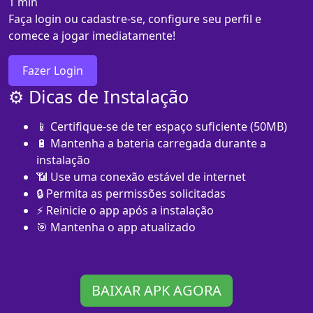
1 min
Faça login ou cadastre-se, configure seu perfil e
comece a jogar imediatamente!
Fazer Login
⚙️ Dicas de Instalação
📱 Certifique-se de ter espaço suficiente (50MB)
🔋 Mantenha a bateria carregada durante a
instalação
📶 Use uma conexão estável de internet
🔒 Permita as permissões solicitadas
⚡ Reinicie o app após a instalação
🎯 Mantenha o app atualizado
BAIXAR APK AGORA