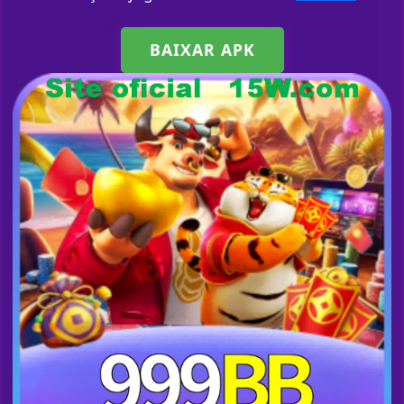
BAIXAR APK