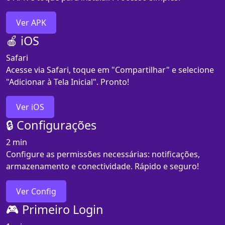
Ver APK
🍎 iOS
Safari
Acesse via Safari, toque em "Compartilhar" e selecione
"Adicionar à Tela Inicial". Pronto!
Ver iOS
🔒 Configurações
2 min
Configure as permissões necessárias: notificações,
armazenamento e conectividade. Rápido e seguro!
Ver Config
🎮 Primeiro Login