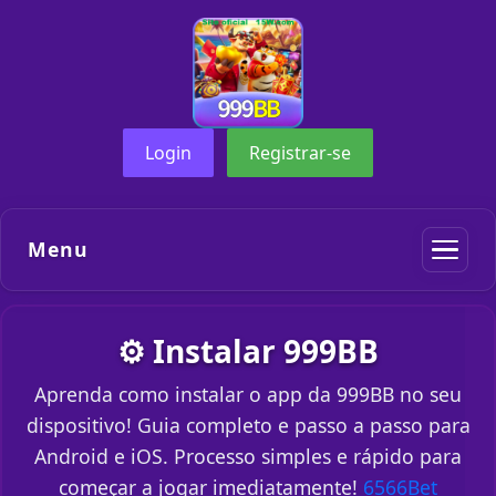
Login
Registrar-se
Menu
⚙️ Instalar 999BB
Aprenda como instalar o app da 999BB no seu
dispositivo! Guia completo e passo a passo para
Android e iOS. Processo simples e rápido para
começar a jogar imediatamente!
6566Bet