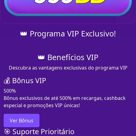
👑 Programa VIP Exclusivo!
👑 Benefícios VIP
Descubra as vantagens exclusivas do programa VIP
💰 Bônus VIP
500%
Bônus exclusivos de até 500% em recargas, cashback
especial e promoções VIP únicas!
Ver Bônus
🎯 Suporte Prioritário