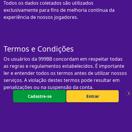
Todos os dados coletados são utilizados
exclusivamente para fins de melhoria contínua da
experiência de nossos jogadores.
Termos e Condições
Os usuários da 999BB concordam em respeitar todas
as regras e regulamentos estabelecidos. É importante
ler e entender todos os termos antes de utilizar nossos
serviços. A violação destes termos pode resultar em
penalizações ou na suspensão da conta.
X
Cadastre-se
Entrar