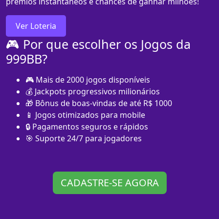
prêmios instantâneos e chances de ganhar milhões!
Ver Loteria
🎮 Por que escolher os Jogos da
999BB?
🎮 Mais de 2000 jogos disponíveis
💰 Jackpots progressivos milionários
🎁 Bônus de boas-vindas de até R$ 1000
📱 Jogos otimizados para mobile
🔒 Pagamentos seguros e rápidos
🎯 Suporte 24/7 para jogadores
CADASTRE-SE AGORA