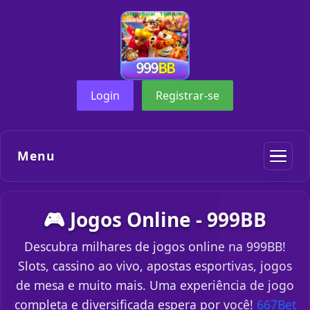
Login
Registrar-se
Menu
🎮 Jogos Online - 999BB
Descubra milhares de jogos online na 999BB!
Slots, cassino ao vivo, apostas esportivas, jogos
de mesa e muito mais. Uma experiência de jogo
completa e diversificada espera por você!
667Bet